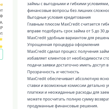
займы с выгодными и гибкими условиями,
ее
ет
финансовые вопросы без лишних сложнос
РФ
Выгодные условия кредитования
a,
Главным плюсом MaxCredit считается гиб
ИР
вправе подобрать срок займа от 5 до 30 дн
91
MaxCredit удобным вариантом для решен
Упрощенная процедура оформления
MaxCredit сделал процесс получения зай
избавляет клиентов от необходимости сто
подачи заявки достаточно иметь доступ в
Прозрачность и честность
MaxCredit обеспечивает абсолютную ясно
ставки и возможные комиссии детально у
платежи и неожиданные расходы для зае
можете просчитать полную сумму возвра
продуманные финансовые решения.