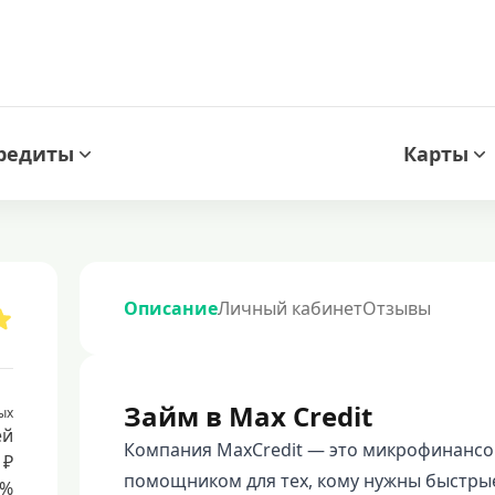
редиты
Карты
Описание
Личный кабинет
Отзывы
Займ в Max Credit
ых
ей
Компания MaxCredit — это микрофинансо
 ₽
помощником для тех, кому нужны быстрые
8%